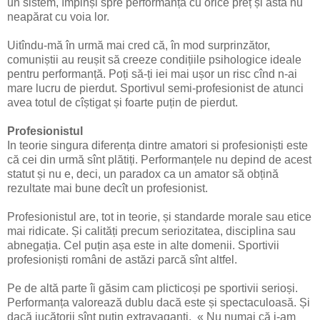
un sistem, împinși spre performanță cu orice preț și asta nu
neapărat cu voia lor.
Uitîndu-mă în urmă mai cred că, în mod surprinzător,
comuniștii au reușit să creeze condițiile psihologice ideale
pentru performanță. Poți să-ți iei mai ușor un risc cînd n-ai
mare lucru de pierdut.
Sportivul semi-profesionist de atunci
avea totul de cîștigat și foarte puțin de pierdut.
Profesionistul
In teorie singura diferența dintre amatori si profesioniști este
că cei din urmă sînt plătiți. Performanțele nu depind de acest
statut și nu e, deci, un paradox ca un amator să obțină
rezultate mai bune decît un profesionist.
Profesionistul are, tot in teorie, și standarde morale sau etice
mai ridicate. Și calități precum seriozitatea, disciplina sau
abnegația. Cel puțin așa este in alte domenii. Sportivii
profesioniști români de astăzi parcă sînt altfel.
Pe de altă parte îi găsim cam plicticoși pe sportivii serioși.
Performanța valorează dublu dacă este și spectaculoasă. Și
dacă jucătorii sînt puțin extravaganți.
« Nu numai că i-am