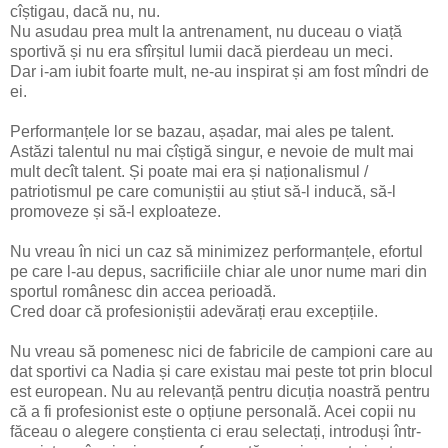
cîștigau, dacă nu, nu.
Nu asudau prea mult la antrenament, nu duceau o viață
sportivă și nu era sfîrșitul lumii dacă pierdeau un meci.
Dar i-am iubit foarte mult, ne-au inspirat și am fost mîndri de
ei.
Performanțele lor se bazau, așadar, mai ales pe talent.
Astăzi talentul nu mai cîștigă singur, e nevoie de mult mai
mult decît talent. Și poate mai era și naționalismul /
patriotismul pe care comuniștii au știut să-l inducă, să-l
promoveze și să-l exploateze.
Nu vreau în nici un caz să minimizez performanțele, efortul
pe care l-au depus, sacrificiile chiar ale unor nume mari din
sportul românesc din accea perioadă.
Cred doar că profesioniștii adevărați erau excepțiile.
Nu vreau să pomenesc nici de fabricile de campioni care au
dat sportivi ca Nadia și care existau mai peste tot prin blocul
est european. Nu au relevanță pentru dicuția noastră pentru
că a fi profesionist este o opțiune personală. Acei copii nu
făceau o alegere conștienta ci erau selectați, introduși într-