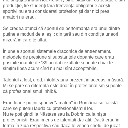
producție, fie studenți fără frecvență obligatorie acești
sportivi nu erau considerați profesioniști dar nici prea
amatori nu erau.
Se credea atunci că sportul de performanță era unul dintre
puținele moduri de a ieși : din țară sau din condiția uneori
mizeră în care te aflai.
În unele sporturi sistemele draconice de antrenament,
metodele de presiune si substanțele dopante care erau
posibile inainte de ‘89 au dat rezultate și poate chiar le
simțim lipsa acum cînd nu mai sînt acceptabile.
Talentul a fost, cred, intotdeauna prezent în aceeași măsură.
Mi se pare că diferența este doar în profesionalism și poate
că profesionalismul inhibă.
Erau foarte puțini sportivi "amatori" în România socialistă
care se puteau lăuda cu profesionalismul lor.
Nu te poți gindi la Năstase sau la Dobrin ca la niște
profesioniști. Erau imens de talentați dar atît. Dacă erau în
formă în ziua respectivă sau dacă le venea cheful de jucat