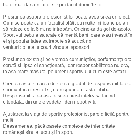
bătut măr dar am făcut și spectacol domn’le. »
Presiunea asupra profesioniștilor poate avea și ea un efect.
Cum se poate ca un fotbalist plătit cu multe milioane pe an
să rateze de la 6 m, ne intrebăm. Oricine-ar da gol de-acolo.
Sportivul trebuie sa arate că merită banii care s-au investit în
el și popularitatea sa trebuie să aducă noi
venituri : bilete, tricouri vîndute, sponsori.
Presiunea exista și pe vremea comuniștilor, performanța era
cerută și lipsa ei sancționată, dar responsabilitatea nu era,
in așa mare măsură, pe umerii sportivului cum este astăzi.
Cred că asta e marea diferenta: gradul de responsabilitate a
sportivului a crescut și, cum spuneam, asta inhibă.
Responsabilitatea asta e și ea prost înțeleasă făcînd,
cîteodată, din unele vedete lideri nepotriviți.
Ajustarea la viața de sportiv profesionist pare dificilă pentru
mulți.
Deasemenea, păcătoasele complexe de inferioritate
românești sînt la lucru și în sport.