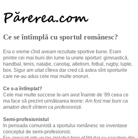
Ce se întîmplă cu sportul românesc?
Era o vreme cînd aveam rezultate sportive bune. Eram
printre cei mai buni din lume la unele sporturi: gimnastică,
handbal, tenis, natație, canotaj, atletism, fotbal, rugby, lupte,
box. Sigur am uitat cîteva dar cred că astea sînt sporturile
care ne-au adus cele mai multe onoruri.
Ce s-a întîmplat?
Cele mai multe succese le-am avut înainte de '89 ceea ce
ma face să prezint următoarea teorie:
Am fost mai buni ca
amatori decît sîntem ca profesioniști.
Semi-profesionistul
In perioada comunistă a sportului românesc se inventase
conceptul de semi-profesionist.
Fie angajați intr-un loc (relativ) bine plătit dar cu scoatere din