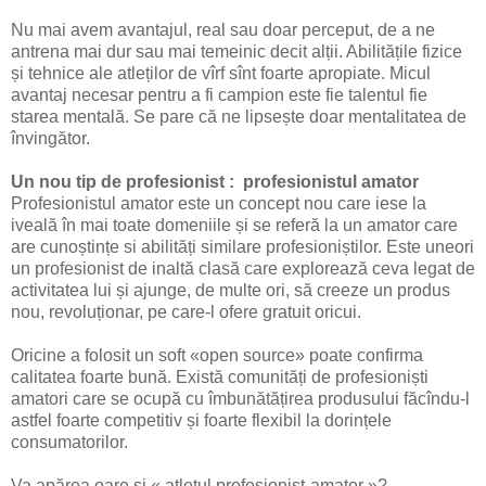
Nu mai avem avantajul, real sau doar perceput, de a ne
antrena mai dur sau mai temeinic decit alții. Abilitățile fizice
și tehnice ale atleților de vîrf sînt foarte apropiate. Micul
avantaj necesar pentru a fi campion este fie talentul fie
starea mentală. Se pare că ne lipsește doar mentalitatea de
învingător.
Un nou tip de profesionist : profesionistul amator
Profesionistul amator este un concept nou care iese la
iveală în mai toate domeniile și se referă la un amator care
are cunoștințe si abilități similare profesioniștilor.
Este uneori
un profesionist de inaltă clasă care explorează ceva legat de
activitatea lui
și ajunge, de multe ori, să creeze un produs
nou, revoluționar, pe care-l ofere gratuit oricui.
Oricine a folosit un soft «open source» poate confirma
calitatea foarte bună. Există comunități de profesioniști
amatori care se ocupă cu îmbunătățirea produsului făcîndu-l
astfel foarte competitiv și foarte flexibil la dorințele
consumatorilor.
Va apărea oare și « atletul profesionist-amator »?